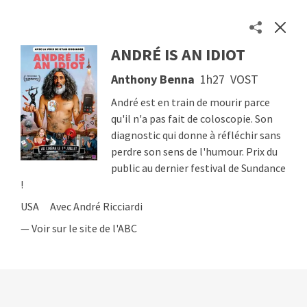
ANDRÉ IS AN IDIOT
Les séances des cinémas toulousains en un clic
Anthony Benna
1h27
VOST
Séances
Cinémas
André est en train de mourir parce
À propos
qu'il n'a pas fait de coloscopie. Son
diagnostic qui donne à réfléchir sans
Contact
perdre son sens de l'humour. Prix du
Soutenir
public au dernier festival de Sundance
© 2026
Etienne Delcambre
!
USA
Avec André Ricciardi
— Voir sur le site de l'ABC