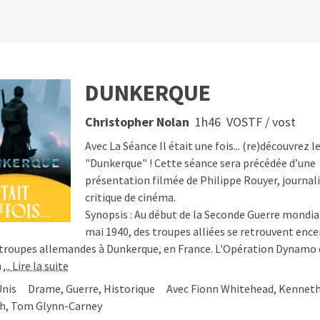
DUNKERQUE
as toulousains en un clic
Christopher Nolan
1h46
VOSTF / vost
Soutenir
© 2026
Etienne Delcambre
Avec La Séance Il était une fois... (re)découvrez l
"Dunkerque" ! Cette séance sera précédée d’une
présentation filmée de Philippe Rouyer, journali
critique de cinéma.
Synopsis : Au début de la Seconde Guerre mondia
mai 1940, des troupes alliées se retrouvent ence
 troupes allemandes à Dunkerque, en France. L'Opération Dynamo 
n
... Lire la suite
Unis
Drame, Guerre, Historique
Avec Fionn Whitehead, Kennet
h, Tom Glynn-Carney