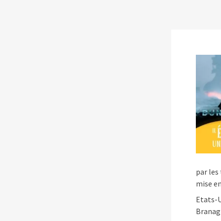
Les séances des ciném
Séances
Cinémas
À propos
Contact
par les
mise e
Etats-
Branag