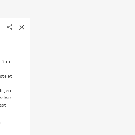
e film
ste et
le, en
rclées
est
h