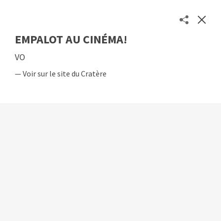
EMPALOT AU CINÉMA!
Les séances des cinémas toulousains en un clic
VO
Séances
Cinémas
— Voir sur le site du Cratère
À propos
Contact
Soutenir
© 2026
Etienne Delcambre