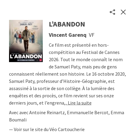
L’ABANDON
Les séances des cinémas toulousains en un clic
Vincent Garenq
VF
Séances
Cinémas
Ce film est présenté en hors-
À propos
compétition au Festival de Cannes
2026. Tout le monde connaît le nom
Contact
de Samuel Paty, mais peu de gens
Soutenir
connaissent réellement son histoire. Le 16 octobre 2020,
© 2026
Etienne Delcambre
Samuel Paty, professeur d’Histoire-Géographie, est
assassiné à la sortie de son collège. À la lumière des
enquêtes et des procès, ce film revient sur ses onze
derniers jours, et l’engrena
... Lire la suite
Avec avec Antoine Reinartz, Emmanuelle Bercot, Emma
Boumali
— Voir sur le site du Véo Cartoucherie