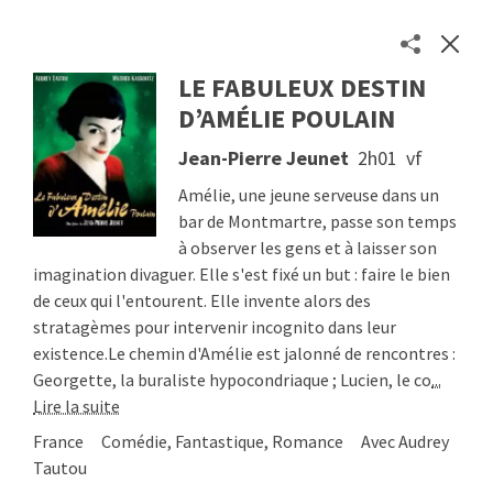
LE FABULEUX DESTIN
Les séances des cinémas toulousains en un clic
D’AMÉLIE POULAIN
Séances
Jean-Pierre Jeunet
2h01
vf
Cinémas
À propos
Amélie, une jeune serveuse dans un
Contact
bar de Montmartre, passe son temps
Soutenir
à observer les gens et à laisser son
imagination divaguer. Elle s'est fixé un but : faire le bien
© 2026
Etienne Delcambre
de ceux qui l'entourent. Elle invente alors des
stratagèmes pour intervenir incognito dans leur
existence.Le chemin d'Amélie est jalonné de rencontres :
Georgette, la buraliste hypocondriaque ; Lucien, le co
...
Lire la suite
France
Comédie, Fantastique, Romance
Avec Audrey
Tautou