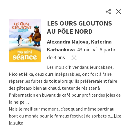
LES OURS GLOUTONS
Les séances des cinémas toulousains en un clic
AU PÔLE NORD
Séances
Alexandra Majova, Katerina
Cinémas
Karhankova
43min
vf
À partir
À propos
de 3 ans
Contact
Soutenir
Les mois d’hiver dans leur cabane,
© 2026
Etienne Delcambre
Nico et Mika, deux ours inséparables, ont fort à faire :
réparer les fuites du toit alors qu’ils préféreraient faire
des gâteaux bien au chaud, tenter de résister à
l’hibernation en buvant du café pour profiter des joies de
la neige…
Mais le meilleur moment, c’est quand même partir au
bout du monde pour le fameux festival de sorbets o
... Lire
la suite