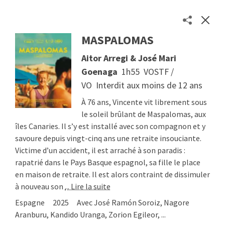
MASPALOMAS
Les séances des cinémas toulousains en un clic
Aitor Arregi & José Mari
Séances
Goenaga
1h55
VOSTF /
Cinémas
VO
Interdit aux moins de 12 ans
À propos
Contact
À 76 ans, Vincente vit librement sous
Soutenir
le soleil brûlant de Maspalomas, aux
îles Canaries. Il s’y est installé avec son compagnon et y
© 2026
Etienne Delcambre
savoure depuis vingt-cinq ans une retraite insouciante.
Victime d’un accident, il est arraché à son paradis :
rapatrié dans le Pays Basque espagnol, sa fille le place
en maison de retraite. Il est alors contraint de dissimuler
à nouveau son
... Lire la suite
Espagne
2025
Avec José Ramón Soroiz, Nagore
Aranburu, Kandido Uranga, Zorion Egileor, ...