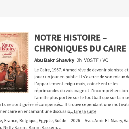
NOTRE HISTOIRE –
as toulousains en un clic
CHRONIQUES DU CAIRE
Soutenir
© 2026
Etienne Delcambre
Abu Bakr Shawky
2h
VOSTF / VO
Le Caire, 1967. Ahmed rêve de devenir pianiste et
jouer un jour en public. Il s'exerce de son mieux 
l'appartement exigu mais, coincé entre les
réprimandes du voisinage et l'incompréhension 
famille plus portée sur le football que sur la mu
orts ne sont guère récompensés... Il trouve cependant une motivat
mentaire en entamant une discussio
... Lire la suite
e, France, Belgique, Egypte, Suède
2026
Avec Amir El-Masry, Va
, Nelly Karim, Karim Kassem, ...