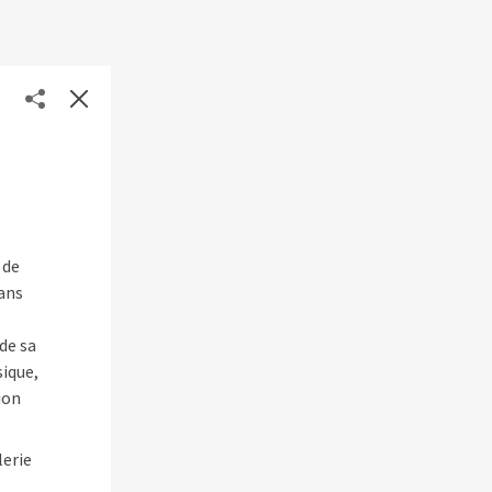
 de
dans
de sa
sique,
ion
lerie