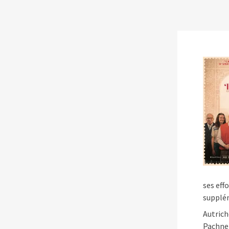
Les séances des ciném
Séances
Cinémas
À propos
Contact
ses eff
supplé
Autrich
Pachner