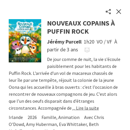
NOUVEAUX COPAINS À
Les séances des cinémas toulousains en un clic
PUFFIN ROCK
Séances
Jérémy Purcell
1h20
VO / VF
À
Cinémas
partir de 3 ans
À propos
Contact
De jour comme de nuit, la vie s’écoule
Soutenir
paisiblement pour les habitants de
Puffin Rock. L’arrivée d’un vol de macareux chassés de
© 2026
Etienne Delcambre
leur île par une tempête, réjouit la colonie de la jeune
Oona qui les accueille à bras ouverts : c’est l’occasion de
rencontrer de nouveaux compagnons de jeu. C’est alors
que l’un des oeufs disparait dans d’étranges
circonstances. Accompagnée de
... Lire la suite
Irlande
2026
Famille, Animation
Avec Chris
O'Dowd, Amy Huberman, Eva Whittaker, Beth