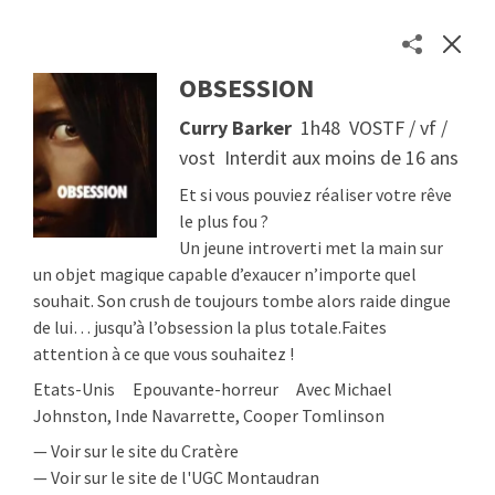
OBSESSION
Les séances des cinémas toulousains en un clic
Curry Barker
1h48
VOSTF / vf /
Séances
vost
Interdit aux moins de 16 ans
Cinémas
À propos
Et si vous pouviez réaliser votre rêve
Contact
le plus fou ?
Un jeune introverti met la main sur
Soutenir
un objet magique capable d’exaucer n’importe quel
© 2026
Etienne Delcambre
souhait.
Son crush de toujours tombe alors raide dingue
de lui… jusqu’à l’obsession la plus totale.
Faites
attention à ce que vous souhaitez !
Etats-Unis
Epouvante-horreur
Avec Michael
Johnston, Inde Navarrette, Cooper Tomlinson
— Voir sur le site du Cratère
— Voir sur le site de l'UGC Montaudran