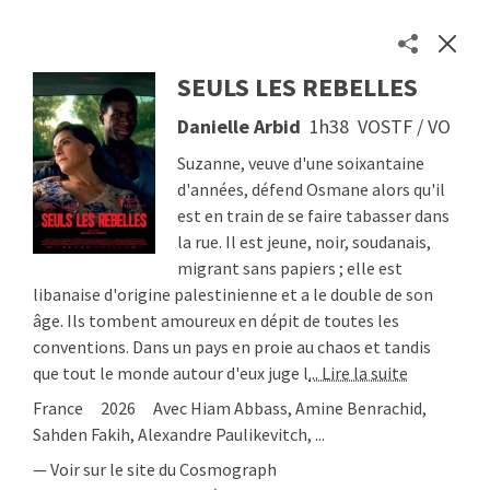
SEULS LES REBELLES
Les séances des cinémas toulousains en un clic
Danielle Arbid
1h38
VOSTF / VO
Séances
Cinémas
Suzanne, veuve d'une soixantaine
À propos
d'années, défend Osmane alors qu'il
est en train de se faire tabasser dans
Contact
la rue. Il est jeune, noir, soudanais,
Soutenir
migrant sans papiers ; elle est
© 2026
Etienne Delcambre
libanaise d'origine palestinienne et a le double de son
âge. Ils tombent amoureux en dépit de toutes les
conventions. Dans un pays en proie au chaos et tandis
que tout le monde autour d'eux juge l
... Lire la suite
France
2026
Avec Hiam Abbass, Amine Benrachid,
Sahden Fakih, Alexandre Paulikevitch, ...
— Voir sur le site du Cosmograph