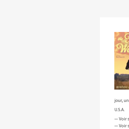
Les séances des ciném
Séances
Cinémas
À propos
Contact
jour, u
U.S.A.
— Voir 
— Voir 