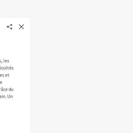
, les
icultés
es et
le
râce du
ain. Un