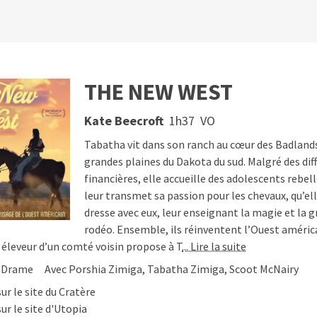
THE NEW WEST
as toulousains en un clic
Kate Beecroft
1h37
VO
Soutenir
© 2026
Etienne Delcambre
Tabatha vit dans son ranch au cœur des Badlands
grandes plaines du Dakota du sud. Malgré des diff
financières, elle accueille des adolescents rebell
leur transmet sa passion pour les chevaux, qu’el
dresse avec eux, leur enseignant la magie et la g
rodéo. Ensemble, ils réinventent l’Ouest améric
n éleveur d’un comté voisin propose à T
... Lire la suite
Drame
Avec Porshia Zimiga, Tabatha Zimiga, Scoot McNairy
sur le site du Cratère
sur le site d'Utopia