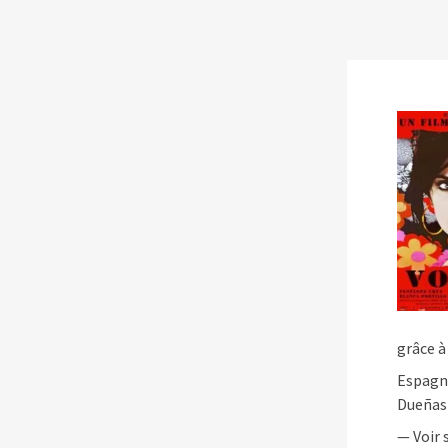
Les séances des ciném
Séances
Cinémas
À propos
Contact
grâce à
Espagn
Dueñas
— Voir 