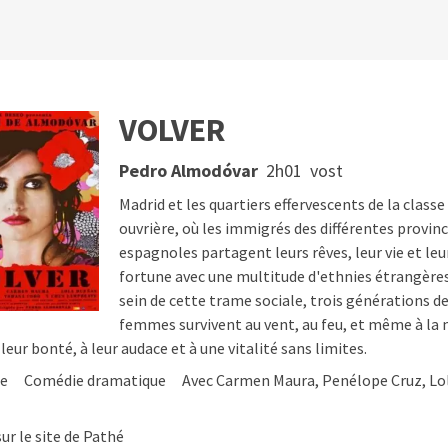
VOLVER
as toulousains en un clic
Pedro Almodóvar
2h01
vost
Soutenir
© 2026
Etienne Delcambre
Madrid et les quartiers effervescents de la classe
ouvrière, où les immigrés des différentes provin
espagnoles partagent leurs rêves, leur vie et leu
fortune avec une multitude d'ethnies étrangère
sein de cette trame sociale, trois générations d
femmes survivent au vent, au feu, et même à la 
 leur bonté, à leur audace et à une vitalité sans limites.
e
Comédie dramatique
Avec Carmen Maura, Penélope Cruz, Lo
sur le site de Pathé