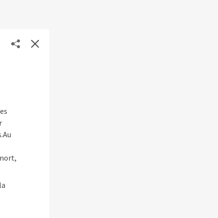
ces
r
s.Au
e
mort,
la